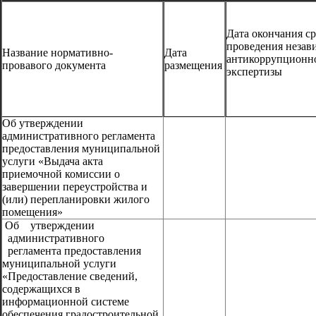
Дата окончания с
проведения незав
Название нормативно-
Дата
антикоррупционн
провавого документа
размещения
экспертизы
Об утверждении
административного регламента
предоставления муниципальной
услуги «Выдача акта
приемочной комиссии о
завершении переустройства и
(или) перепланировки жилого
помещения»
Об утверждении
административного
регламента предоставления
муниципальной услуги
«Предоставление сведений,
содержащихся в
информационной системе
обеспечения градостроительной