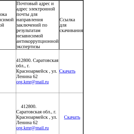
Почтовый адрес и
адрес электронной
рока
почты для
исимой
направления
Ссылка
ой
заключений по
для
результатам
скачивания
независимой
антикоррупционной
экспертизы
412800. Саратовская
обл., г.
Красноармейск , ул.
Скачать
Ленина 62
org.kmr@mail.ru
412800.
Саратовская обл., г.
Красноармейск , ул.
Скачать
Ленина 62
org.kmr@mail.ru