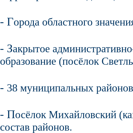
- Г
орода областного значени
- З
акрытое административно
образование
(посёлок
Светл
-
38 муниципальных
районо
- П
осёлок
Михайловский
(ка
состав районов.