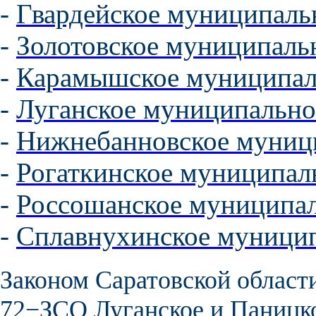
-
Гвардейское муниципаль
-
Золотовское муниципаль
-
Карамышское муниципал
-
Луганское муниципально
-
Нижнебанновское муници
-
Рогаткинское муниципал
-
Россошанское муниципал
-
Сплавнухинское муницип
Законом Саратовской области
72−ЗСО
Луганское
и
Паницк