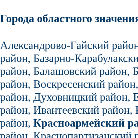
Города областного значения
Александрово-Гайский райо
район
,
Базарно-Карабулакск
район,
Балашовский район,
Б
район,
Воскресенский район
район,
Духовницкий район,
район
,
Ивантеевский район,
район,
Красноармейский р
район,
Краснопартизанский 